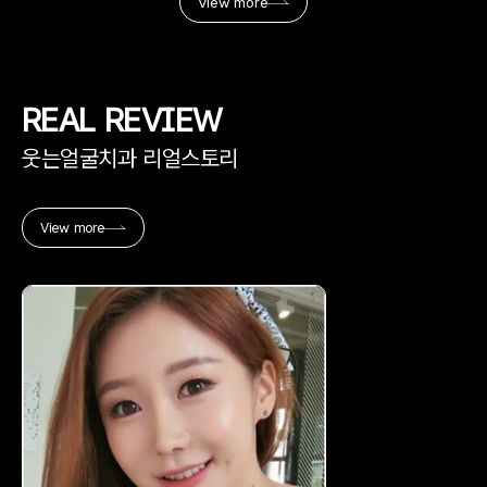
View more
01
병력조사 및
맞춤형 1:1 설문
REAL
REVIEW
웃는얼굴치과 리얼스토리
02
파노라마 촬영
View more
03
세팔로 촬영
04
턱관절 검사