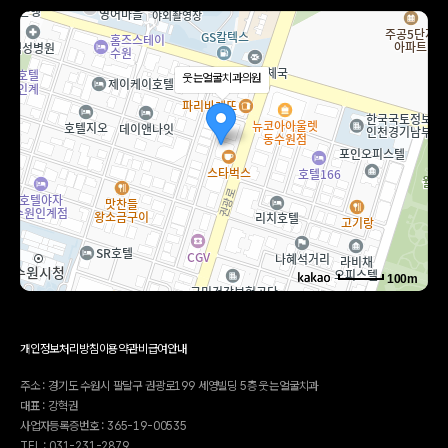
웃는얼굴치과의원
100m
로드뷰
길찾기
지도 크게 보기
개인정보처리방침
이용약관
비급여안내
주소
경기 수원시 팔달구 권광로 199 세영빌딩 5층 503호
전화
031-231-2879
주소 : 경기도 수원시 팔달구 권광로199 세영빌딩 5층 웃는얼굴치과
대표 : 강혁권
사업자등록증번호 : 365-19-00535
TEL : 031-231-2879