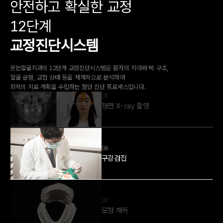
안전하고 확실한 교정
04
턱관절 검사
12단계
교정진단시스템
05
웃는얼굴치과의 12단계 교정진단시스템은 환자의 치아와 턱 구조,
정면 X-ray 촬영
얼굴 균형, 교합 상태 등을 체계적으로 분석하여
최적의 치료 계획을 수립하는 첨단 진단 프로세스입니다.
06
구강검진
07
모형 채득
08