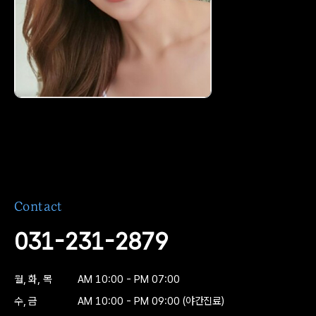
05
정면 X-ray 촬영
06
구강검진
07
모형 채득
Contact
031-231-2879
08
교합 채득
월, 화, 목
AM 10:00 - PM 07:00
수, 금
AM 10:00 - PM 09:00
(야간진료)