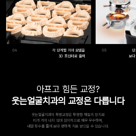
04
05
각 단계별 치아 모델을
단
3D 프린터로 출력
보다
아프고 힘든 교정?
웃는얼굴치과의 교정은 다릅니다
웃는얼굴치과의 투명교정은 투명한 재질의 장치로
티가 거의 나지 않아 심미적으로 매우 우수하며,
내원 횟수를 줄여 보다 편하게 치료 받으실 수 있습니다.