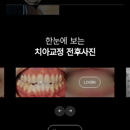
교합 채득
09
구내 촬영
한눈에 보는
치아교정 전후사진
10
안모 촬영
LOGIN
11
V-ceph
12
분석 및 치료계획 수립