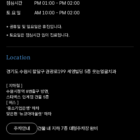
09
점심시간
PM 01:00 - PM 02:00
구내 촬영
토 요 일
AM 10:00 - PM 02:00
* 공휴일 및 일요일은 휴진입니다.
10
* 토요일은 점심시간 없이 진료힙니다.
안모 촬영
Location
11
경기도 수원시 팔달구 권광로199
세영빌딩 5층 웃는얼굴치과
V-ceph
[ 지하철 ]
수원시청역 8번출구 방면,
스타벅스 인계점 건물 5층
12
[ 버스 ]
분석 및 치료계획 수립
'중소기업은행' 하차
맞은편 '뉴코아아울렛' 하차
주차안내
건물 내 지하 7층 대형주차장 완비