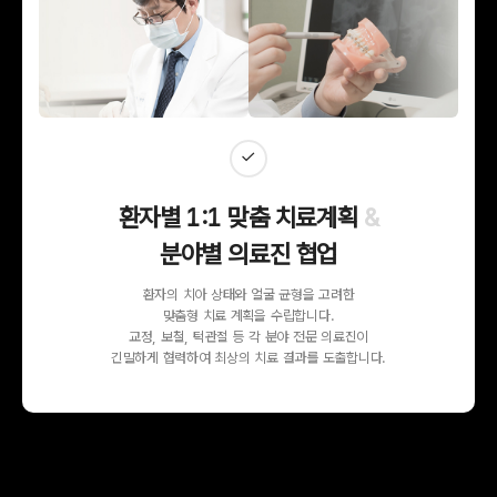
12
분석 및 치료계획 수립
01
병력조사 및
맞춤형 1:1 설문
환자별 1:1 맞춤 치료계획
&
분야별 의료진 협업
02
환자의 치아 상태와 얼굴 균형을 고려한
파노라마 촬영
맞춤형 치료 계획을 수립합니다.
교정, 보철, 턱관절 등 각 분야 전문 의료진이
긴밀하게 협력하여 최상의 치료 결과를 도출합니다.
03
세팔로 촬영